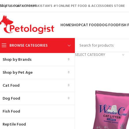
Skip to main content
BOUT US
CONTACT US
PAKISTAN’S #1 ONLINE PET FOOD & ACCESSORIES STORE
HOME
SHOP
CAT FOOD
DOG FOOD
FISH
BROWSE CATEGORIES
SELECT CATEGORY
Shop by Brands
Shop by Pet Age
TOP FEATURED
Cat Food
Dog Food
Fish Food
Reptile Food