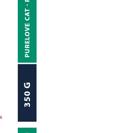
no seguro para los apostadores. La Dirección General de Ordenación del Ju
por el cumplimiento de estas disposiciones.
esde la apertura del mercado. Inicialmente, los procesos de verificación e
isticación de las técnicas de fraude y las exigencias de la Directiva Eur
on a los operadores a implementar sistemas de verificación más robustos, i
da usuario antes de permitir cualquier actividad de apuesta con dinero real
confirmación de que el usuario es mayor de 18 años. Además, los operadores 
toridades competentes.
a: métodos y tecnologías
ina tecnología automatizada con revisión manual cuando es necesario. El 
n bases de datos oficiales. Esta primera capa de verificación utiliza alg
suarios deben cargar una copia digital de su documento nacional de identi
imiento óptico de caracteres (OCR) que extrae automáticamente la infor