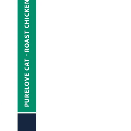
ue detectan posibles falsificaciones mediante el análisis de elementos de
erificación de la dirección de residencia. Los usuarios deben presentar un 
 empadronamiento. Esta medida responde a los requisitos establecidos por l
limiento con las restricciones geográficas de la licencia de operación.
omo capa adicional de seguridad. Mediante el uso de la cámara del dispositi
tidad presentado. Esta tecnología utiliza algoritmos de reconocimiento fa
vances tecnológicos no solo mejoran la seguridad, sino que también agiliza
s personales
os desafíos tanto para los operadores como para los usuarios. Uno de los pri
jos o prolongados pueden generar frustración y abandono durante el registr
ste proceso. El Reglamento General de Protección de Datos (RGPD) de la U
a, como operador sujeto a esta normativa, debe implementar medidas técnic
limitación del acceso a personal autorizado y la implementación de protocol