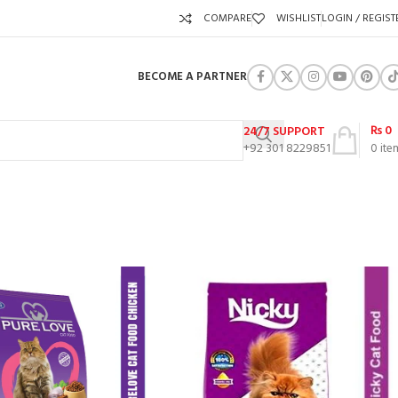
COMPARE
WISHLIST
LOGIN / REGIST
BECOME A PARTNER
₨
0
24/7 SUPPORT
+92 301 8229851
0
ite