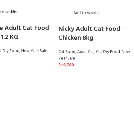
to wishlist
Add to wishlist
e Adult Cat Food
Nicky Adult Cat Food –
 1.2 KG
Chicken 8kg
t Dry Food
,
New Year Sale
Cat Food
,
Adult Cat
,
Cat Dry Food
,
New
Year Sale
₨
9,780