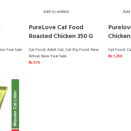
Add to wishlist
Add 
r
PureLove Cat Food
Purelov
Roasted Chicken 350 G
Chicken
ew Year Sale
Cat Food
,
Adult Cat
,
Cat Dry Food
,
New
Cat Food
,
Ca
Arrival
,
New Year Sale
₨
1,250
₨
570