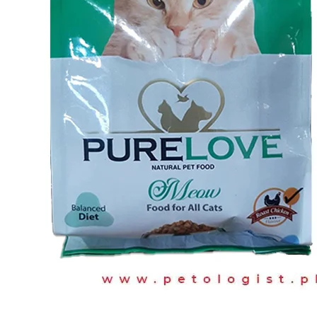
armonizar el mercado español con las directivas europeas y crear un entor
del Juego, se constituyó como el organismo supervisor encargado de velar 
Los requisitos de identificación han experimentado una notable evolución d
de datos personales mediante documentación escaneada. Sin embargo, la sof
más avanzados. En 2015, se introdujeron cambios significativos que obligar
comprobación de la residencia fiscal de los usuarios.
La normativa actual exige que los operadores verifiquen la identidad de ca
nacimiento, dirección de residencia, número de identificación fiscal y la 
mínimo de diez años, permitiendo auditorías regulares por parte de las au
Proceso de verificación en Betzoid Españ
Betzoid España implementa un sistema de verificación multinivel que comb
proporcionar información personal básica que se coteja automáticamente co
en los datos introducidos.
La segunda fase requiere la presentación de documentación oficial. Los u
procedimientos específicos, la plataforma emplea tecnología de reconoc