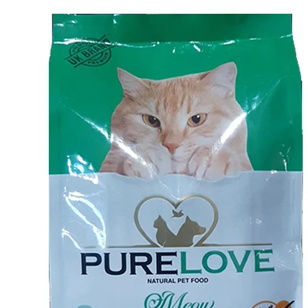
el registro. Este sistema también incorpora verificaciones de seguridad q
impresión específicos.
Un aspecto particularmente relevante del proceso de Betzoid España es la v
como una factura de servicios públicos, extracto bancario o certificado de
físicamente en territorio nacional al momento de realizar apuestas, en cump
La plataforma también ha incorporado sistemas de verificación biométrica c
compara su imagen en tiempo real con la fotografía del documento de iden
significativamente las posibilidades de suplantación de identidad. Estos a
identificación en cuestión de minutos.
Desafíos operativos y protección de dato
La implementación de requisitos de identificación rigurosos presenta divers
verificaciones y la experiencia del usuario. Procesos excesivamente comple
riesgos regulatorios y de seguridad.
La protección de datos personales constituye otra dimensión crítica de e
deben recopilar, almacenar y procesar información personal. Betzoid Españ
datos de sus usuarios. Esto incluye el cifrado de información sensible, la 